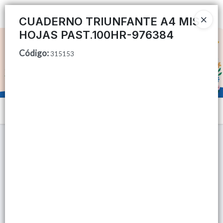
Ingresar a la Tienda
CUADERNO TRIUNFANTE A4 MIS
HOJAS PAST.100HR-976384
CÓMO COMPRAR
Código
:
315153
QUIÉNES SOMOS
TIENDA MINORISTA
Menú
CONTACTO
Lista vacía