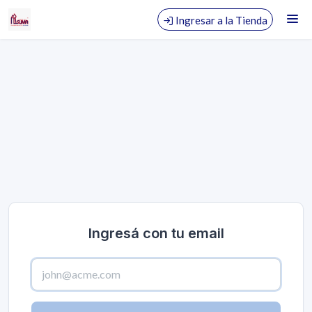
Distribuidor mayorista de artículos de librería escolar, comercial e
insumos de informática.
Ingresar a la Tienda
CÓMO COMPRAR
QUIÉNES SOMOS
TIENDA MINORISTA
CONTACTO
Ingresá con tu email