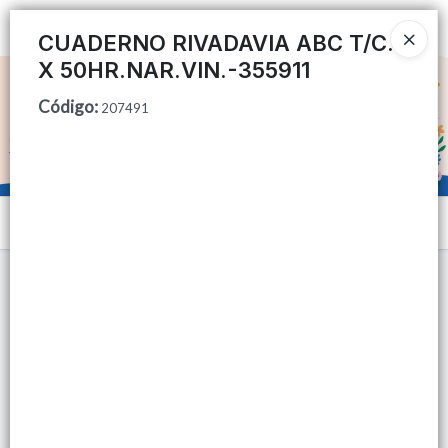
Ingresar a la Tienda
CUADERNO RIVADAVIA ABC T/C.
X 50HR.NAR.VIN.-355911
CÓMO COMPRAR
Código
:
207491
QUIÉNES SOMOS
TIENDA MINORISTA
Menú
CONTACTO
Lista vacía