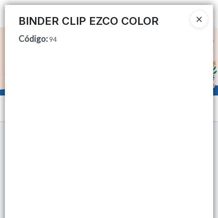
Ingresar a la Tienda
BINDER CLIP EZCO COLOR
Código
:
CÓMO COMPRAR
94
QUIÉNES SOMOS
TIENDA MINORISTA
Menú
CONTACTO
Lista vacía