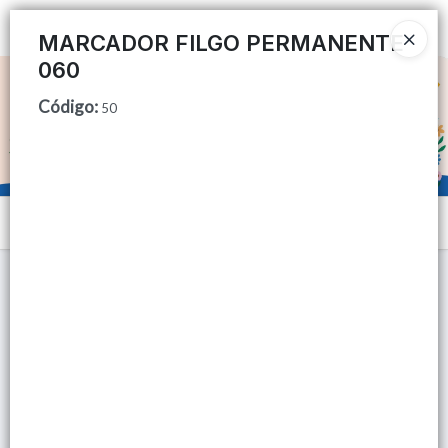
Ingresar a la Tienda
MARCADOR FILGO PERMANENTE
060
CÓMO COMPRAR
Código
:
50
QUIÉNES SOMOS
TIENDA MINORISTA
Menú
CONTACTO
Lista vacía