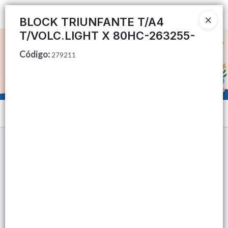
Ingresar a la Tienda
BLOCK TRIUNFANTE T/A4
T/VOLC.LIGHT X 80HC-263255-
CÓMO COMPRAR
Código
:
279211
QUIÉNES SOMOS
TIENDA MINORISTA
Menú
CONTACTO
Lista vacía