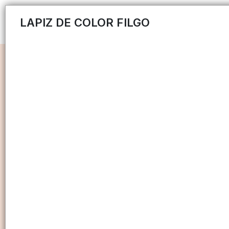
LAPIZ DE COLOR FILGO