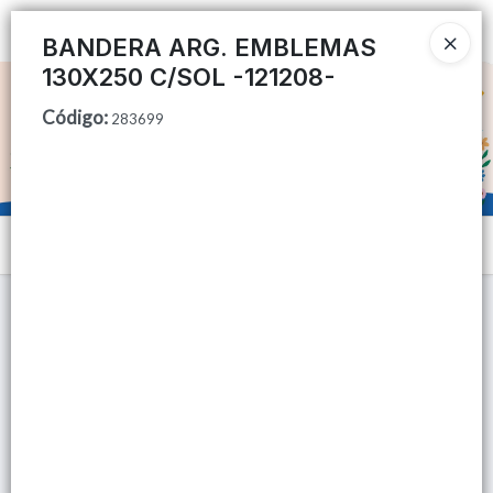
Ingresar a la Tienda
BANDERA ARG. EMBLEMAS
130X250 C/SOL -121208-
CÓMO COMPRAR
Código
:
283699
QUIÉNES SOMOS
TIENDA MINORISTA
Menú
CONTACTO
Lista vacía