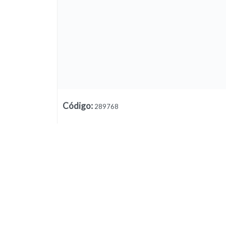
Código
:
289768
Lista vacía