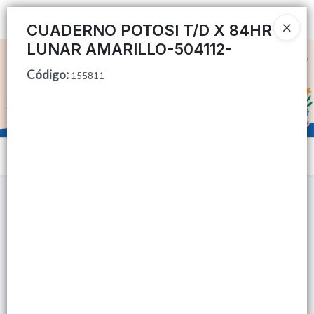
Ingresar a la Tienda
CUADERNO POTOSI T/D X 84HR
LUNAR AMARILLO-504112-
CÓMO COMPRAR
Código
:
155811
QUIÉNES SOMOS
TIENDA MINORISTA
Menú
CONTACTO
Lista vacía