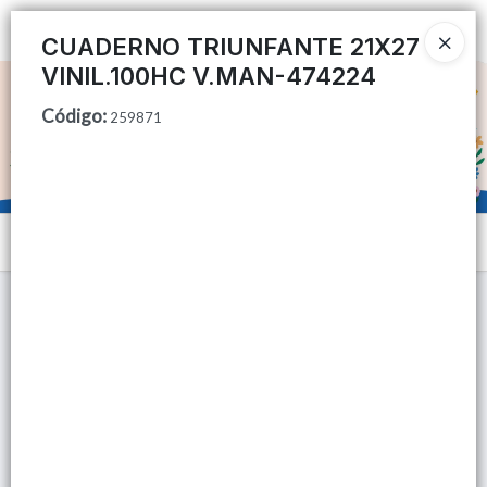
Ingresar a la Tienda
CUADERNO TRIUNFANTE 21X27
VINIL.100HC V.MAN-474224
CÓMO COMPRAR
Código
:
259871
QUIÉNES SOMOS
TIENDA MINORISTA
Menú
CONTACTO
Lista vacía