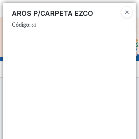
Ingresar a la Tienda
AROS P/CARPETA EZCO
Código
:
CÓMO COMPRAR
63
QUIÉNES SOMOS
TIENDA MINORISTA
Menú
CONTACTO
Lista vacía