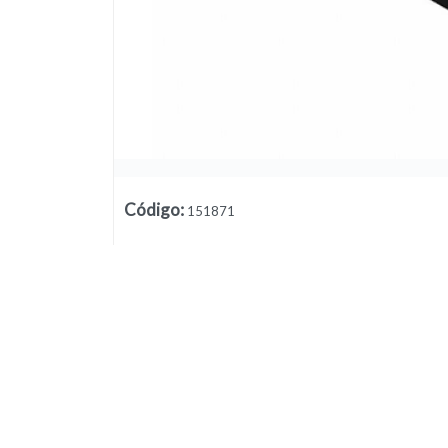
Código
:
151871
Lista vacía