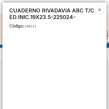
Ingresar a la Tienda
CUADERNO RIVADAVIA ABC T/C
ED.INIC.19X23.5-225024-
CÓMO COMPRAR
Código
:
248511
QUIÉNES SOMOS
TIENDA MINORISTA
Menú
CONTACTO
Lista vacía