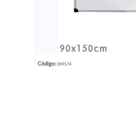
Código
:
289574
Lista vacía