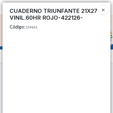
Ingresar a la Tienda
CUADERNO TRIUNFANTE 21X27
VINIL.60HR ROJO-422126-
CÓMO COMPRAR
Código
:
259661
QUIÉNES SOMOS
TIENDA MINORISTA
Menú
CONTACTO
Lista vacía