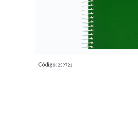
Código
:
259721
Lista vacía