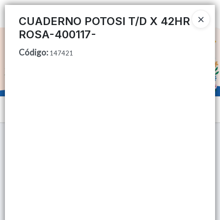
Ingresar a la Tienda
CUADERNO POTOSI T/D X 42HR
ROSA-400117-
CÓMO COMPRAR
Código
:
147421
QUIÉNES SOMOS
TIENDA MINORISTA
Menú
CONTACTO
Lista vacía