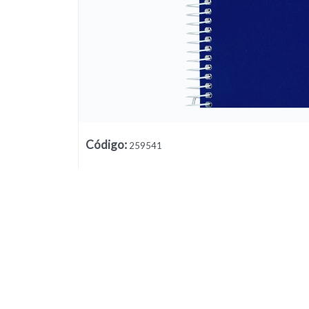
Código
:
259541
Lista vacía