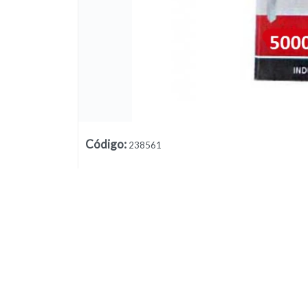
Código
:
238561
Lista vacía