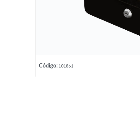
Código
:
101861
Lista vacía