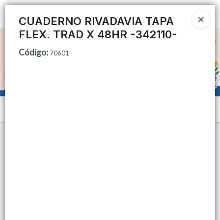
Ingresar a la Tienda
CUADERNO RIVADAVIA TAPA
FLEX. TRAD X 48HR -342110-
CÓMO COMPRAR
Código
:
70601
QUIÉNES SOMOS
TIENDA MINORISTA
Menú
CONTACTO
Lista vacía