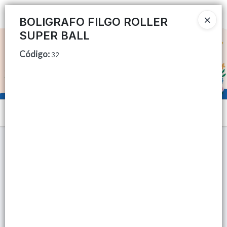
Ingresar a la Tienda
BOLIGRAFO FILGO ROLLER
SUPER BALL
CÓMO COMPRAR
Código
:
32
QUIÉNES SOMOS
TIENDA MINORISTA
Menú
CONTACTO
Lista vacía