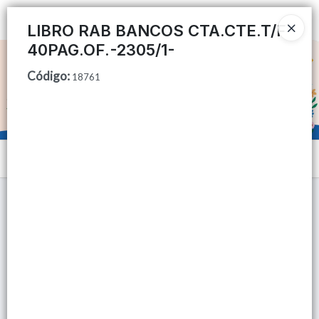
Ingresar a la Tienda
LIBRO RAB BANCOS CTA.CTE.T/F
40PAG.OF.-2305/1-
CÓMO COMPRAR
Código
:
18761
QUIÉNES SOMOS
TIENDA MINORISTA
Menú
CONTACTO
Lista vacía