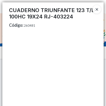
Ingresar a la Tienda
CUADERNO TRIUNFANTE 123 T/D
100HC 19X24 RJ-403224
CÓMO COMPRAR
Código
:
260481
QUIÉNES SOMOS
TIENDA MINORISTA
Menú
CONTACTO
Lista vacía