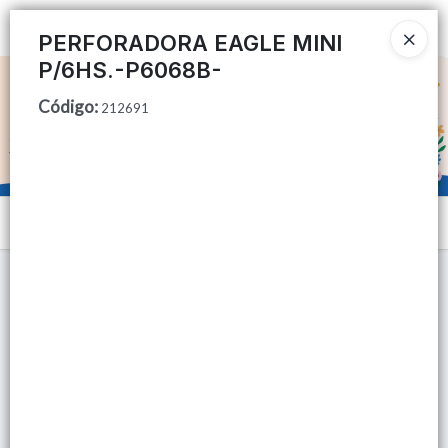
Ingresar a la Tienda
PERFORADORA EAGLE MINI
P/6HS.-P6068B-
CÓMO COMPRAR
Código
:
212691
QUIÉNES SOMOS
TIENDA MINORISTA
Menú
CONTACTO
Lista vacía