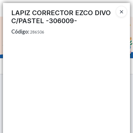
Ingresar a la Tienda
LAPIZ CORRECTOR EZCO DIVO
C/PASTEL -306009-
CÓMO COMPRAR
Código
:
286506
QUIÉNES SOMOS
TIENDA MINORISTA
Menú
CONTACTO
Lista vacía