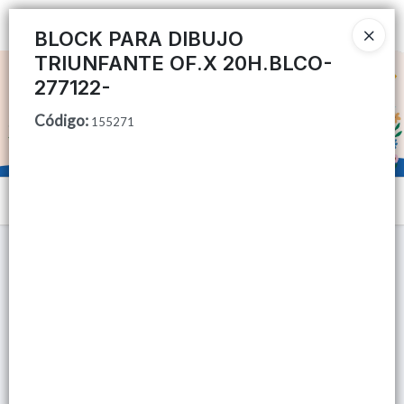
Ingresar a la Tienda
BLOCK PARA DIBUJO
TRIUNFANTE OF.X 20H.BLCO-
CÓMO COMPRAR
277122-
Código
:
QUIÉNES SOMOS
155271
TIENDA MINORISTA
Menú
CONTACTO
Lista vacía