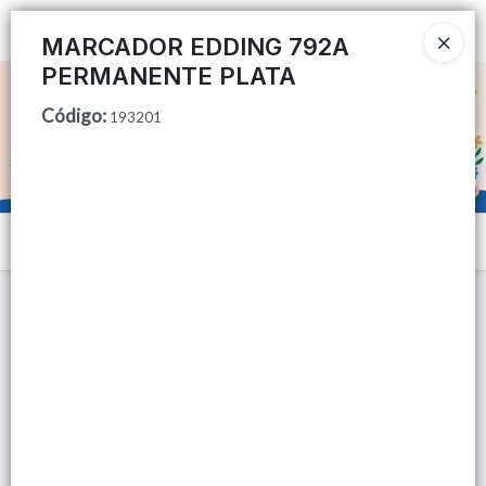
Ingresar a la Tienda
MARCADOR EDDING 792A
PERMANENTE PLATA
CÓMO COMPRAR
Código
:
193201
QUIÉNES SOMOS
TIENDA MINORISTA
Menú
CONTACTO
Lista vacía