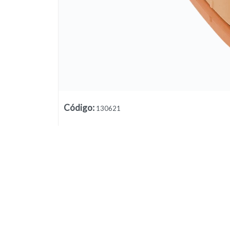
Código
:
130621
Lista vacía