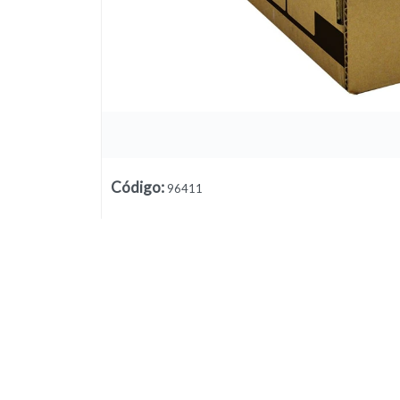
Código
:
96411
Lista vacía