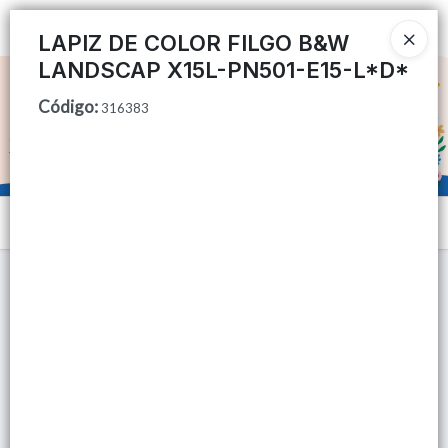
Ingresar a la Tienda
LAPIZ DE COLOR FILGO B&W
LANDSCAP X15L-PN501-E15-L*D*
CÓMO COMPRAR
Código
:
316383
QUIÉNES SOMOS
TIENDA MINORISTA
Menú
CONTACTO
Lista vacía