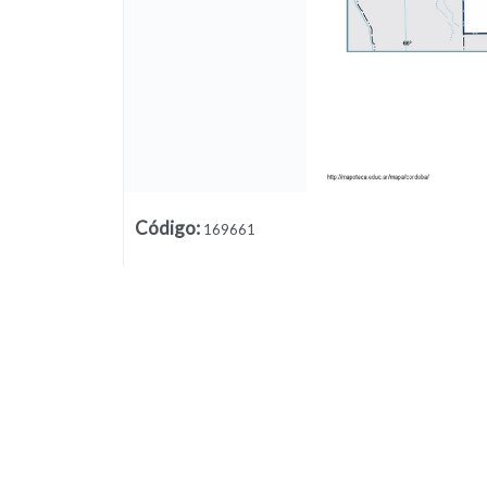
Código
:
169661
Lista vacía