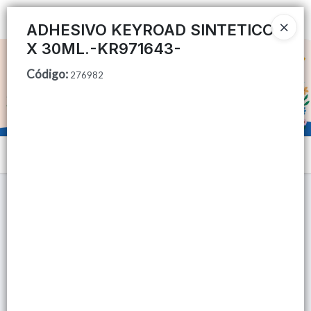
Ingresar a la Tienda
ADHESIVO KEYROAD SINTETICO
X 30ML.-KR971643-
CÓMO COMPRAR
Código
:
276982
QUIÉNES SOMOS
TIENDA MINORISTA
Menú
CONTACTO
Lista vacía