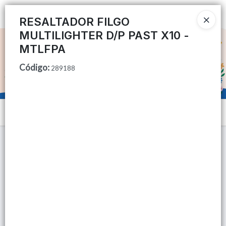
Ingresar a la Tienda
RESALTADOR FILGO
MULTILIGHTER D/P PAST X10 -
CÓMO COMPRAR
MTLFPA
Código
:
QUIÉNES SOMOS
289188
TIENDA MINORISTA
Menú
CONTACTO
Lista vacía