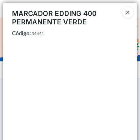
Ingresar a la Tienda
MARCADOR EDDING 400
PERMANENTE VERDE
CÓMO COMPRAR
Código
:
34441
QUIÉNES SOMOS
TIENDA MINORISTA
Menú
CONTACTO
Lista vacía