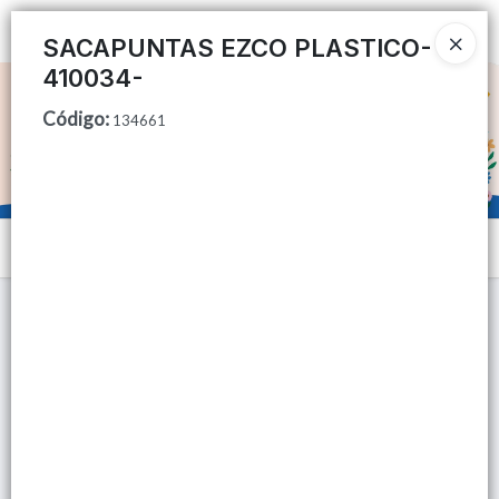
Ingresar a la Tienda
SACAPUNTAS EZCO PLASTICO-
410034-
CÓMO COMPRAR
Código
:
134661
QUIÉNES SOMOS
TIENDA MINORISTA
Menú
CONTACTO
Lista vacía