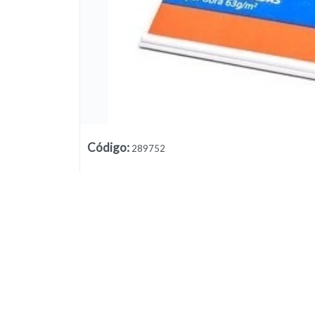
Código
:
289752
Lista vacía