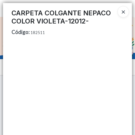
Ingresar a la Tienda
CARPETA COLGANTE NEPACO
COLOR VIOLETA-12012-
CÓMO COMPRAR
Código
:
182511
QUIÉNES SOMOS
TIENDA MINORISTA
Menú
CONTACTO
Lista vacía