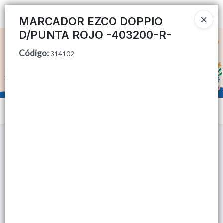
Ingresar a la Tienda
MARCADOR EZCO DOPPIO
D/PUNTA ROJO -403200-R-
CÓMO COMPRAR
Código
:
314102
QUIÉNES SOMOS
TIENDA MINORISTA
Menú
CONTACTO
Lista vacía