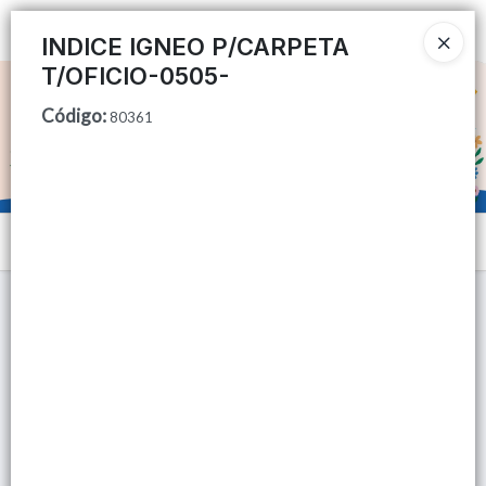
Ingresar a la Tienda
INDICE IGNEO P/CARPETA
T/OFICIO-0505-
CÓMO COMPRAR
Código
:
80361
QUIÉNES SOMOS
TIENDA MINORISTA
Menú
CONTACTO
Lista vacía