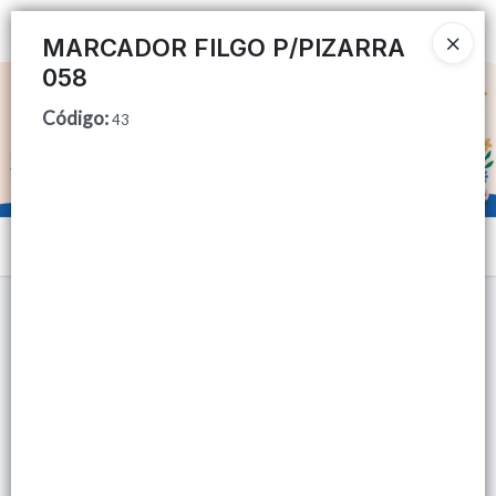
Ingresar a la Tienda
MARCADOR FILGO P/PIZARRA
058
CÓMO COMPRAR
Código
:
43
QUIÉNES SOMOS
TIENDA MINORISTA
Menú
CONTACTO
Lista vacía