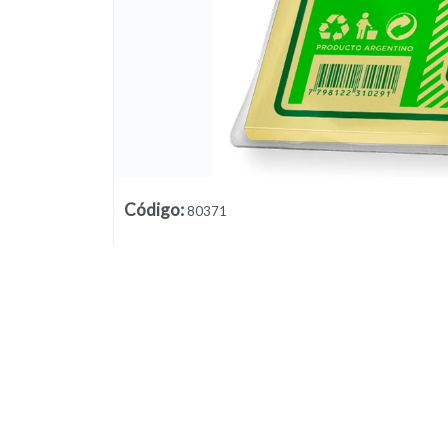
Código
:
80371
Lista vacía