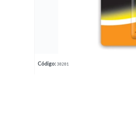
Código
:
38281
Lista vacía