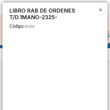
Ingresar a la Tienda
LIBRO RAB DE ORDENES
T/D.1MANO-2325-
CÓMO COMPRAR
Código
:
47331
QUIÉNES SOMOS
TIENDA MINORISTA
Menú
CONTACTO
Lista vacía