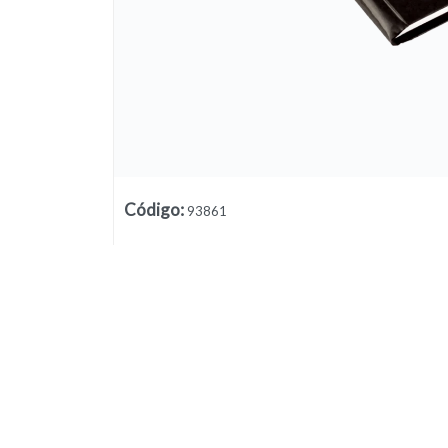
Código
:
93861
Lista vacía