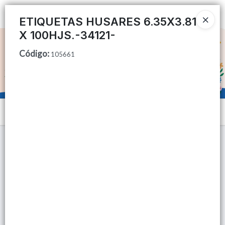
Ingresar a la Tienda
ETIQUETAS HUSARES 6.35X3.81
X 100HJS.-34121-
CÓMO COMPRAR
Código
:
105661
QUIÉNES SOMOS
TIENDA MINORISTA
Menú
CONTACTO
Lista vacía