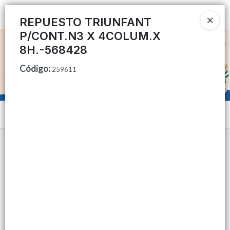
Ingresar a la Tienda
REPUESTO TRIUNFANT
P/CONT.N3 X 4COLUM.X
CÓMO COMPRAR
8H.-568428
Código
:
QUIÉNES SOMOS
259611
TIENDA MINORISTA
Menú
CONTACTO
Lista vacía