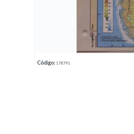
Código
:
178791
Lista vacía