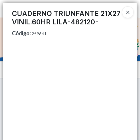
Ingresar a la Tienda
CUADERNO TRIUNFANTE 21X27
VINIL.60HR LILA-482120-
CÓMO COMPRAR
Código
:
259641
QUIÉNES SOMOS
TIENDA MINORISTA
Menú
CONTACTO
Lista vacía